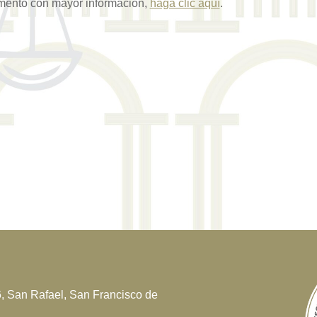
mento con mayor información,
haga clic aquí
.
6, San Rafael, San Francisco de