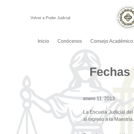
Saltar
Volver a Poder Judicial
al
contenido
Inicio
Conócenos
Consejo Académico
Fechas 
enero 11, 2013
La Escuela Judicial del
al ingreso a la Maestría.