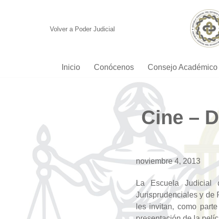
Saltar
Volver a Poder Judicial
al
contenido
Inicio
Conócenos
Consejo Académico
Cine – D
noviembre 4, 2013
La Escuela Judicial 
Jurisprudenciales y de 
les invitan, como part
presentación de la pelíc