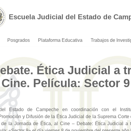
Escuela Judicial del Estado de Cam
Posgrados
Plataforma Educativa
Trabajos de Invest
ebate. Ética Judicial a t
Cine. Película: Sector 9
del Estado de Campeche en coordinación con el Institu
Promoción y Difusión de la Ética Judicial de la Suprema Corte 
e de la Jornada de Ética, al Cine – Debate: Ética Judicial a 
ula: «Sector 9» el día viernes 8 de noviembre del presente año 