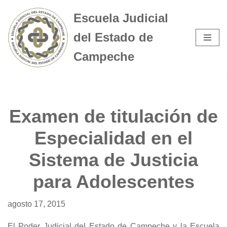
Escuela Judicial
Saltar
del Estado de
al
contenido
Campeche
Examen de titulación de
Especialidad en el
Sistema de Justicia
para Adolescentes
agosto 17, 2015
El Poder Judicial del Estado de Campeche y la Escuela