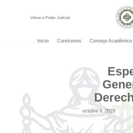
Saltar
Volver a Poder Judicial
al
contenido
Inicio
Conócenos
Consejo Académico
Esp
Gener
Derech
octubre 9, 2018