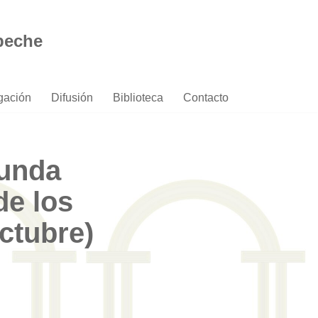
peche
igación
Difusión
Biblioteca
Contacto
unda
de los
ctubre)